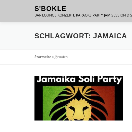
Zum
S'BOKLE
Inhalt
BAR LOUNGE KONZERTE KARAOKE PARTY JAM SESSION DI
springen
SCHLAGWORT:
JAMAICA
Startseite
»
Jamaica