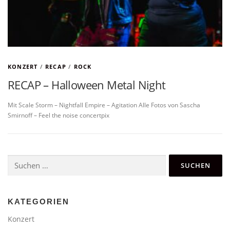
KONZERT
/
RECAP
/
ROCK
RECAP – Halloween Metal Night
Mit Scale Storm – Nightfall Empire – Agitation Alle Fotos von Sascha
Smirnoff – Feel the noise concertpix
Suchen
nach:
KATEGORIEN
Konzert