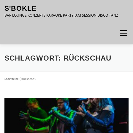
Zum
S'BOKLE
Inhalt
springen
BAR LOUNGE KONZERTE KARAOKE PARTY JAM SESSION DISCO TANZ
Menü
DATENSCHUTZ
IMPRESSUM
SCHLAGWORT:
RÜCKSCHAU
Startseite
»
rückschau