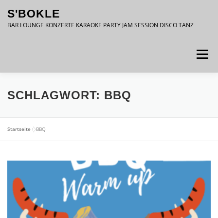
Zum
S'BOKLE
Inhalt
springen
BAR LOUNGE KONZERTE KARAOKE PARTY JAM SESSION DISCO TANZ
Menü
DATENSCHUTZ
IMPRESSUM
SCHLAGWORT:
BBQ
Startseite
»
BBQ