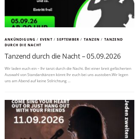
ANKÜNDIGUNG
/
EVENT
/
SEPTEMBER
/
TANZEN
/
TANZEND
DURCH DIE NACHT
Tanzend durch die Nacht – 05.09.2026
Wir laden euch ein – Ihr tanzt durch die Nacht. Bei einer breit gefächerten
Auswahl von Standardtänzen könnt Ihr euch bei uns austoben.Wir legen
uns am Abend auf keine Stilrichtung …