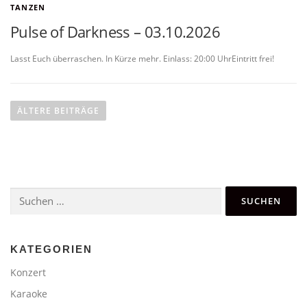
TANZEN
Pulse of Darkness – 03.10.2026
Lasst Euch überraschen. In Kürze mehr. Einlass: 20:00 UhrEintritt frei!
B
e
ÄLTERE BEITRÄGE
i
t
r
a
Suchen
g
nach:
s
n
a
KATEGORIEN
v
Konzert
i
Karaoke
g