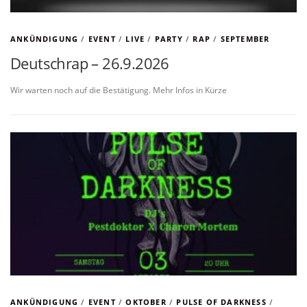
ANKÜNDIGUNG
/
EVENT
/
LIVE
/
PARTY
/
RAP
/
SEPTEMBER
Deutschrap – 26.9.2026
Wir warten noch auf die Bestätigung. Mehr Infos in Kürze
ANKÜNDIGUNG
/
EVENT
/
OKTOBER
/
PULSE OF DARKNESS
/