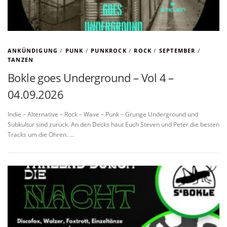
ANKÜNDIGUNG
/
PUNK
/
PUNKROCK
/
ROCK
/
SEPTEMBER
/
TANZEN
Bokle goes Underground – Vol 4 –
04.09.2026
Indie – Alternative – Rock – Wave – Punk – Grunge Underground und
Subkultur sind zurück. An den Decks haut Euch Steven und Peter die besten
Tracks um die Ohren. …