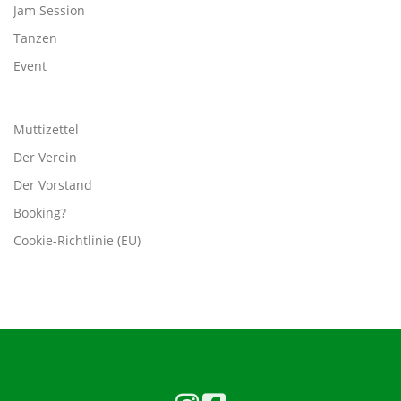
Jam Session
a
Tanzen
t
i
Event
o
n
Muttizettel
Der Verein
Der Vorstand
Booking?
Cookie-Richtlinie (EU)