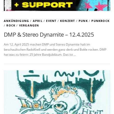
ANKÜNDIGUNG
/
APRIL
/
EVENT
/
KONZERT
/
PUNK
/
PUNKROCK
/
ROCK
/
VERGANGEN
DMP & Stereo Dynamite – 12.4.2025
Am 12. April 2025 machen DMP und Stereo Dynamite halt im
beschaulischen Radolfzell und werden ganz derb und Bokle rocken. DMP
hat was zu feiern: 25 Jahre Bandjubiläum. Das ist …