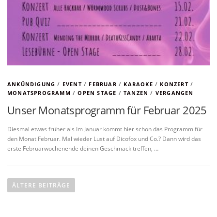
ANKÜNDIGUNG
/
EVENT
/
FEBRUAR
/
KARAOKE
/
KONZERT
/
MONATSPROGRAMM
/
OPEN STAGE
/
TANZEN
/
VERGANGEN
Unser Monatsprogramm für Februar 2025
Diesmal etwas früher als Im Januar kommt hier schon das Programm für
den Monat Februar. Mal wieder Lust auf Dicofox und Co.? Dann wird das
erste Februarwochenende deinen Geschmack treffen, …
B
e
ÄLTERE BEITRÄGE
i
t