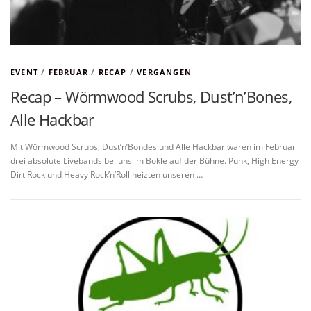
EVENT
/
FEBRUAR
/
RECAP
/
VERGANGEN
Recap – Wörmwood Scrubs, Dust’n’Bones,
Alle Hackbar
Mit Wörmwood Scrubs, Dust’n’Bondes und Alle Hackbar waren im Februar
drei absolute Livebands bei uns im Bokle auf der Bühne. Punk, High Energy
Dirt Rock und Heavy Rock’n’Roll heizten unseren …