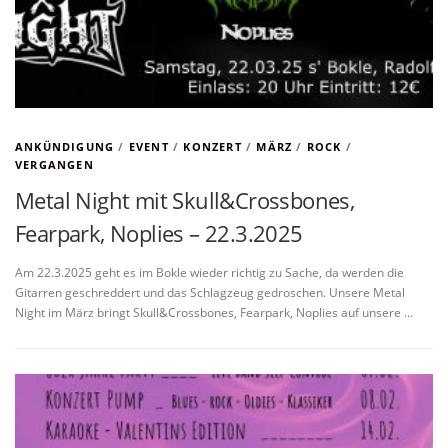
ANKÜNDIGUNG
/
EVENT
/
KONZERT
/
MÄRZ
/
ROCK
/
VERGANGEN
Metal Night mit Skull&Crossbones,
Fearpark, Noplies – 22.3.2025
Am 22.3.2025 geht es im Bokle wieder richtig zu Sache, da werden die
Gitarren geschreddert und das Schlagzeug gedroschen. Unsere Metal
Night im März bringt Skull&Crossbones, Fearpark, Noplies auf unsere …