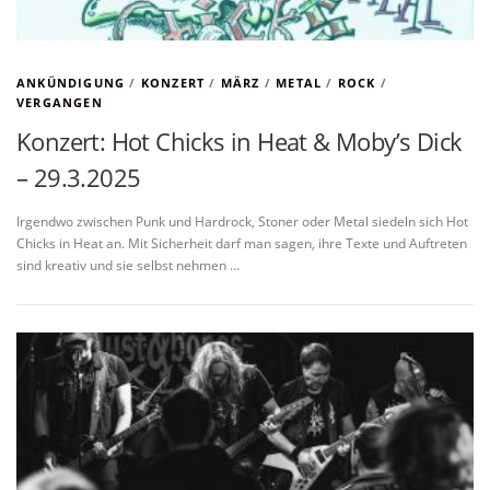
ANKÜNDIGUNG
/
KONZERT
/
MÄRZ
/
METAL
/
ROCK
/
VERGANGEN
Konzert: Hot Chicks in Heat & Moby’s Dick
– 29.3.2025
Irgendwo zwischen Punk und Hardrock, Stoner oder Metal siedeln sich Hot
Chicks in Heat an. Mit Sicherheit darf man sagen, ihre Texte und Auftreten
sind kreativ und sie selbst nehmen …