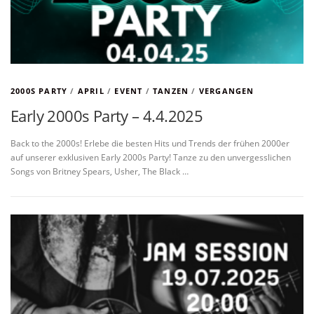
2000S PARTY
/
APRIL
/
EVENT
/
TANZEN
/
VERGANGEN
Early 2000s Party – 4.4.2025
Back to the 2000s! Erlebe die besten Hits und Trends der frühen 2000er
auf unserer exklusiven Early 2000s Party! Tanze zu den unvergesslichen
Songs von Britney Spears, Usher, The Black …