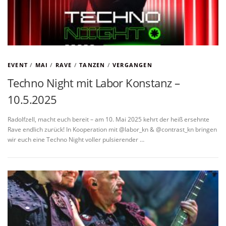
EVENT
/
MAI
/
RAVE
/
TANZEN
/
VERGANGEN
Techno Night mit Labor Konstanz –
10.5.2025
Radolfzell, macht euch bereit – am 10. Mai 2025 kehrt der heiß ersehnte
Rave endlich zurück! In Kooperation mit @labor_kn & @contrast_kn bringen
wir euch eine Techno Night voller pulsierender …