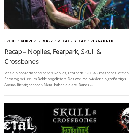
EVENT
/
KONZERT
/
MÄRZ
/
METAL
/
RECAP
/
VERGANGEN
Recap – Noplies, Fearpark, Skull &
Crossbones
Was ein Konzertabend haben Noplies, Fearpark, Skull & Crossbones letzten
Samstag bei uns im Bokle abgeliefert. Das war mal wieder ein großartiger
Abend. Richtig schönen Metal haben die drei Bands …