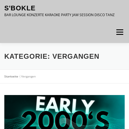
Zum
S'BOKLE
Inhalt
springen
BAR LOUNGE KONZERTE KARAOKE PARTY JAM SESSION DISCO TANZ
Menü
DATENSCHUTZ
IMPRESSUM
KATEGORIE:
VERGANGEN
Startseite
»
Vergangen