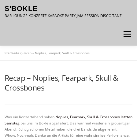
Zum
S'BOKLE
Inhalt
springen
BAR LOUNGE KONZERTE KARAOKE PARTY JAM SESSION DISCO TANZ
Menü
Startseite
»
Recap – Noplies, Fearpark, Skull & Crossbones
DATENSCHUTZ
IMPRESSUM
Recap – Noplies, Fearpark, Skull &
Crossbones
Was ein Konzertabend haben
Noplies, Fearpark, Skull & Crossbones letzten
Samstag
bei uns im Bokle abgeliefert. Das war mal wieder ein großartiger
Abend. Richtig schönen Metal haben die drei Bands da abgeliefert.
Whow. Nochmals Danke an die Artists für eine wahnsinnige Performance.