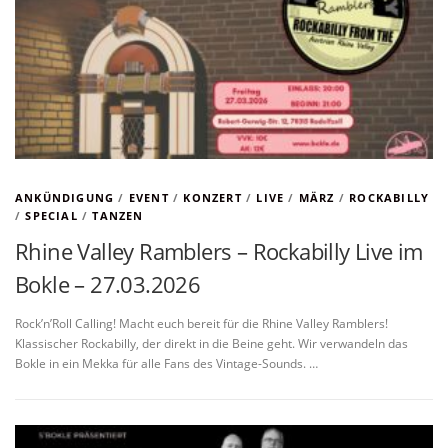
ANKÜNDIGUNG
/
EVENT
/
KONZERT
/
LIVE
/
MÄRZ
/
ROCKABILLY
/
SPECIAL
/
TANZEN
Rhine Valley Ramblers – Rockabilly Live im
Bokle – 27.03.2026
Rock’n’Roll Calling! Macht euch bereit für die Rhine Valley Ramblers!
Klassischer Rockabilly, der direkt in die Beine geht. Wir verwandeln das
Bokle in ein Mekka für alle Fans des Vintage-Sounds. …