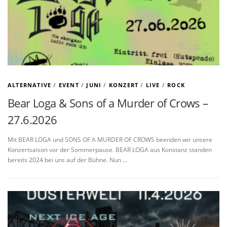
ALTERNATIVE
/
EVENT
/
JUNI
/
KONZERT
/
LIVE
/
ROCK
Bear Loga & Sons of a Murder of Crows –
27.6.2026
Mit BEAR LOGA und SONS OF A MURDER OF CROWS beenden wir unsere
Konzertsaison vor der Sommerpause. BEAR LOGA aus Konstanz standen
bereits 2024 bei uns auf der Bühne. Nun …