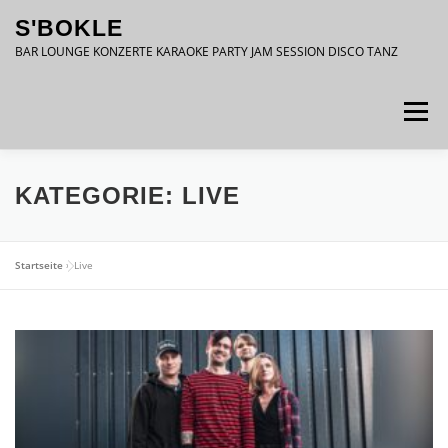
Zum
S'BOKLE
Inhalt
springen
BAR LOUNGE KONZERTE KARAOKE PARTY JAM SESSION DISCO TANZ
Menü
DATENSCHUTZ
IMPRESSUM
KATEGORIE:
LIVE
Startseite
»
Live