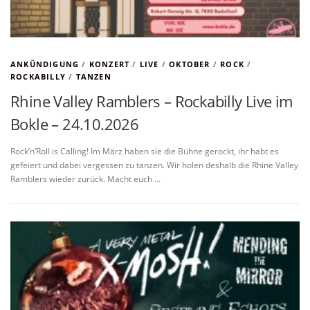
ANKÜNDIGUNG
/
KONZERT
/
LIVE
/
OKTOBER
/
ROCK
/
ROCKABILLY
/
TANZEN
Rhine Valley Ramblers – Rockabilly Live im
Bokle – 24.10.2026
Rock’n’Roll is Calling! Im März haben sie die Bühne gerockt, ihr habt es
gefeiert und dabei vergessen zu tanzen. Wir holen deshalb die Rhine Valley
Ramblers wieder zurück. Macht euch …