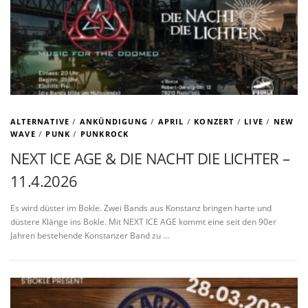
ALTERNATIVE
/
ANKÜNDIGUNG
/
APRIL
/
KONZERT
/
LIVE
/
NEW
WAVE
/
PUNK
/
PUNKROCK
NEXT ICE AGE & DIE NACHT DIE LICHTER –
11.4.2026
Es wird düster im Bokle. Zwei Bands aus Konstanz bringen harte und
düstere Klänge ins Bokle. Mit NEXT ICE AGE kommt eine seit den 90er
Jahren bestehende Konstanzer Band zu …