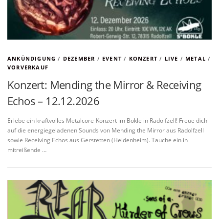
ANKÜNDIGUNG
/
DEZEMBER
/
EVENT
/
KONZERT
/
LIVE
/
METAL
/
VORVERKAUF
Konzert: Mending the Mirror & Receiving
Echos – 12.12.2026
Erlebe ein kraftvolles Metalcore-Konzert im Bokle in Radolfzell! Freue dich
auf die energiegeladenen Sounds von Mending the Mirror aus Radolfzell
sowie Receiving Echos aus Gerstetten (Heidenheim). Tauche ein in
mitreißende …