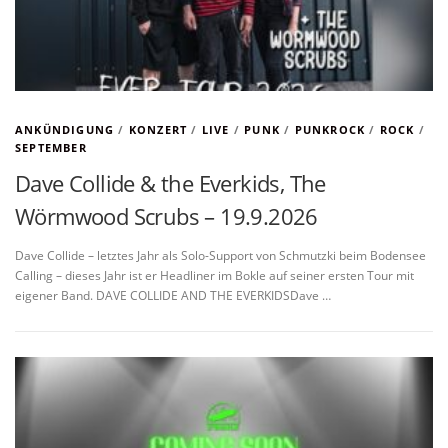
ANKÜNDIGUNG
/
KONZERT
/
LIVE
/
PUNK
/
PUNKROCK
/
ROCK
/
SEPTEMBER
Dave Collide & the Everkids, The
Wörmwood Scrubs – 19.9.2026
Dave Collide – letztes Jahr als Solo-Support von Schmutzki beim Bodensee
Calling – dieses Jahr ist er Headliner im Bokle auf seiner ersten Tour mit
eigener Band. DAVE COLLIDE AND THE EVERKIDSDave …