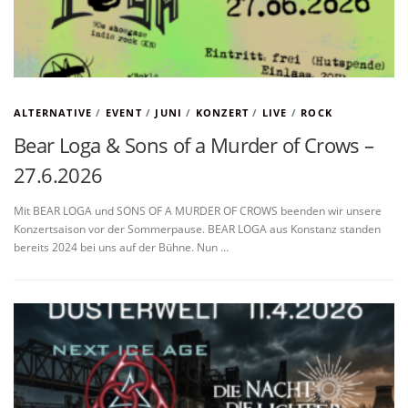
ALTERNATIVE
/
EVENT
/
JUNI
/
KONZERT
/
LIVE
/
ROCK
Bear Loga & Sons of a Murder of Crows –
27.6.2026
Mit BEAR LOGA und SONS OF A MURDER OF CROWS beenden wir unsere
Konzertsaison vor der Sommerpause. BEAR LOGA aus Konstanz standen
bereits 2024 bei uns auf der Bühne. Nun …