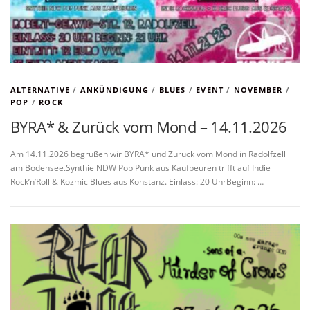
ALTERNATIVE
/
ANKÜNDIGUNG
/
BLUES
/
EVENT
/
NOVEMBER
/
POP
/
ROCK
BYRA* & Zurück vom Mond – 14.11.2026
Am 14.11.2026 begrüßen wir BYRA* und Zurück vom Mond in Radolfzell
am Bodensee.Synthie NDW Pop Punk aus Kaufbeuren trifft auf Indie
Rock’n’Roll & Kozmic Blues aus Konstanz. Einlass: 20 UhrBeginn: …