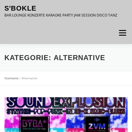
Zum
S'BOKLE
Inhalt
springen
BAR LOUNGE KONZERTE KARAOKE PARTY JAM SESSION DISCO TANZ
Menü
DATENSCHUTZ
IMPRESSUM
KATEGORIE:
ALTERNATIVE
Startseite
»
Alternative