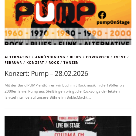
ALTERNATIVE
/
ANKÜNDIGUNG
/
BLUES
/
COVERROCK
/
EVENT
/
FEBRUAR
/
KONZERT
/
ROCK
/
TANZEN
Konzert: Pump – 28.02.2026
Mit der Band PUMP entführen wir Euch mit Rockmusik in die 1960er bis
2000er Jahre. Pump aus Steißlingen bringt die Rocksongs der letzten
Jahrzehnte live auf unsere Bühne im Bokle.Macht …