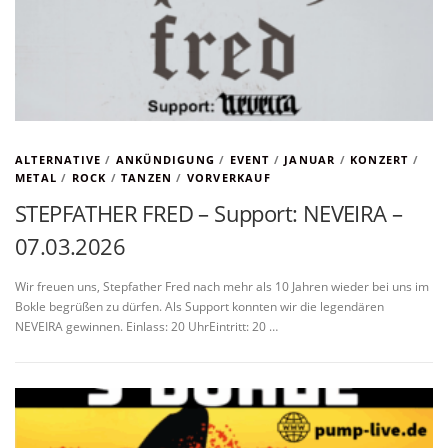
ALTERNATIVE
/
ANKÜNDIGUNG
/
EVENT
/
JANUAR
/
KONZERT
/
METAL
/
ROCK
/
TANZEN
/
VORVERKAUF
STEPFATHER FRED – Support: NEVEIRA –
07.03.2026
Wir freuen uns, Stepfather Fred nach mehr als 10 Jahren wieder bei uns im
Bokle begrüßen zu dürfen. Als Support konnten wir die legendären
NEVEIRA gewinnen. Einlass: 20 UhrEintritt: 20 …