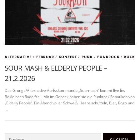
ALTERNATIVE
/
FEBRUAR
/
KONZERT
/
PUNK
/
PUNKROCK
/
ROCK
SOUR MASH & ELDERLY PEOPLE –
21.2.2026
Das Grunge/Alternative Abrisskommando „Sourmash“ kommt live ins
Bokle nach Radolfzell. Mit im Gepäck haben sie die Punkrock Rabauken von
„Elderly People“. Ein Abend voller Schweiß, Haare schütteln, Bier, Pogo und
…
Suchen