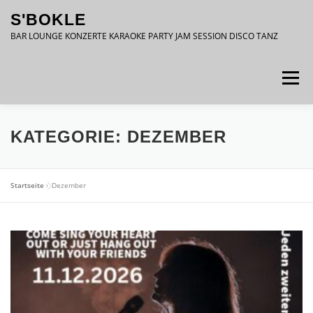
Zum
S'BOKLE
Inhalt
springen
BAR LOUNGE KONZERTE KARAOKE PARTY JAM SESSION DISCO TANZ
Menü
DATENSCHUTZ
IMPRESSUM
KATEGORIE:
DEZEMBER
Startseite
»
Dezember