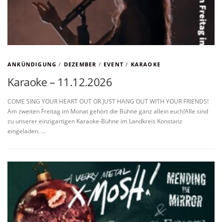
ANKÜNDIGUNG
/
DEZEMBER
/
EVENT
/
KARAOKE
Karaoke – 11.12.2026
COME SING YOUR HEART OUT OR JUST HANG OUT WITH YOUR FRIENDS!
Am zweiten Freitag im Monat gehört die Bühne ganz allein euch!Alle sind
zu unserer einzigartigen Karaoke-Bühne im Landkreis Konstanz
eingeladen. …