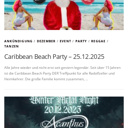
ANKÜNDIGUNG
/
DEZEMBER
/
EVENT
/
PARTY
/
REGGAE
/
TANZEN
Caribbean Beach Party – 25.12.2025
Alle Jahre wieder und nicht erst seit gestern legendär. Seit über 15 Jahren
ist die Caribbean Beach Party DER Treffpunkt für alle Radolfzeller und
Heimkehrer. Die große Familie kommt zusammen, …