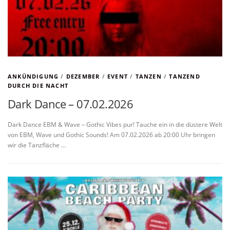
ANKÜNDIGUNG
/
DEZEMBER
/
EVENT
/
TANZEN
/
TANZEND
DURCH DIE NACHT
Dark Dance – 07.02.2026
Dark Dance EBM & Wave – Gothic Vibes pur! Tauche ein in die düstere Welt
von EBM, Wave und Gothic Sounds! Am 07.02.2026 ab 20:00 Uhr bringen
wir die Tanzfläche …