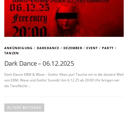
ANKÜNDIGUNG
/
DARKDANCE
/
DEZEMBER
/
EVENT
/
PARTY
/
TANZEN
Dark Dance – 06.12.2025
Dark Dance EBM & Wave – Gothic Vibes pur! Tauche ein in die düstere Welt
von EBM, Wave und Gothic Sounds! Am 6.12.25 ab 20:00 Uhr bringen wir
die Tanzfläche …
B
e
ÄLTERE BEITRÄGE
i
t