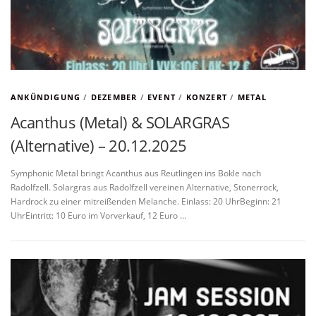
ANKÜNDIGUNG
/
DEZEMBER
/
EVENT
/
KONZERT
/
METAL
Acanthus (Metal) & SOLARGRAS
(Alternative) – 20.12.2025
Symphonic Metal bringt Acanthus aus Reutlingen ins Bokle nach
Radolfzell. Solargras aus Radolfzell vereinen Alternative, Stonerrock,
Hardrock zu einer mitreißenden Melanche. Einlass: 20 UhrBeginn: 21
UhrEintritt: 10 Euro im Vorverkauf, 12 Euro …