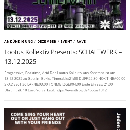
ANKÜNDIGUNG
/
DEZEMBER
/
EVENT
/
RAVE
Lootus Kollektiv Presents: SCHALTWERK –
13.12.2025
Progressive, Peaktime, Acid Das Lootus Kollektiv aus Konstanz ist am
13.12.2025 zu Gast im Bokle. Timetable:21:00 DUFFI22:30 NOX TINEA00:00
SPADE801:30 LARNIE03:00 TONMETZGER04:00 Ende Einlass: 21:00
UhrEintritt: 10 Euro Vorverkauf: https://eventfrog.de/lootus1312 …