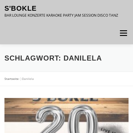
Zum
S'BOKLE
Inhalt
springen
BAR LOUNGE KONZERTE KARAOKE PARTY JAM SESSION DISCO TANZ
Menü
DATENSCHUTZ
IMPRESSUM
SCHLAGWORT:
DANILELA
Startseite
»
Danilela