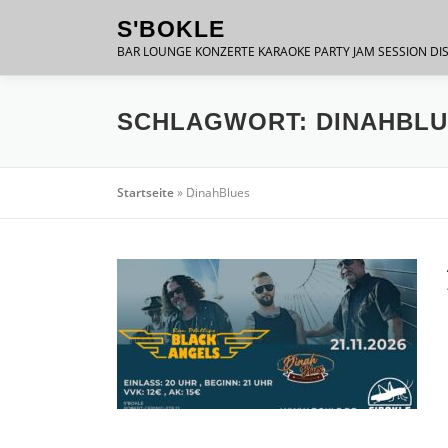
Zum
S'BOKLE
Inhalt
BAR LOUNGE KONZERTE KARAOKE PARTY JAM SESSION DI
springen
SCHLAGWORT:
DINAHBL
Startseite
»
DinahBlues