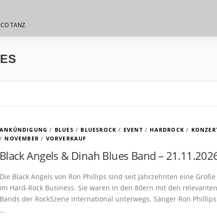
SCO TANZ
UES
ANKÜNDIGUNG
/
BLUES
/
BLUESROCK
/
EVENT
/
HARDROCK
/
KONZER
/
NOVEMBER
/
VORVERKAUF
Black Angels & Dinah Blues Band – 21.11.202
Die Black Angels von Ron Phillips sind seit Jahrzehnten eine Größe
im Hard-Rock Business. Sie waren in den 80ern mit den relevante
Bands der RockSzene international unterwegs. Sänger Ron Phillips
…