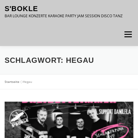
Zum
S'BOKLE
Inhalt
springen
BAR LOUNGE KONZERTE KARAOKE PARTY JAM SESSION DISCO TANZ
Menü
DATENSCHUTZ
IMPRESSUM
SCHLAGWORT:
HEGAU
Startseite
»
Hegau