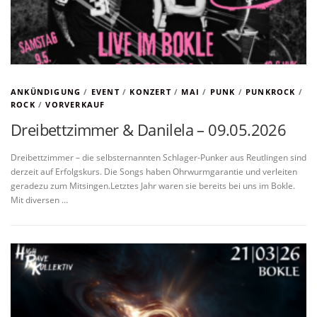
ANKÜNDIGUNG
/
EVENT
/
KONZERT
/
MAI
/
PUNK
/
PUNKROCK
/
ROCK
/
VORVERKAUF
Dreibettzimmer & Danilela – 09.05.2026
Dreibettzimmer – die selbsternannten Schlager-Punker aus Reutlingen sind
derzeit auf Erfolgskurs. Die Songs haben Ohrwurmgarantie und verleiten
geradezu zum Mitsingen.Letztes Jahr waren sie bereits bei uns im Bokle.
Mit diversen …