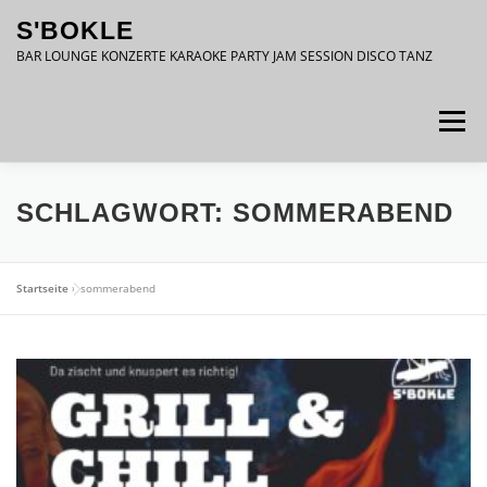
Zum
S'BOKLE
Inhalt
springen
BAR LOUNGE KONZERTE KARAOKE PARTY JAM SESSION DISCO TANZ
Menü
DATENSCHUTZ
IMPRESSUM
SCHLAGWORT:
SOMMERABEND
Startseite
»
sommerabend