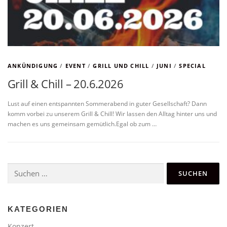
ANKÜNDIGUNG
/
EVENT
/
GRILL UND CHILL
/
JUNI
/
SPECIAL
Grill & Chill – 20.6.2026
Lust auf einen entspannten Sommerabend in guter Gesellschaft? Dann
komm vorbei zu unserem Grill & Chill! Wir lassen den Alltag hinter uns und
machen es uns gemeinsam gemütlich.Egal ob zum …
Suchen
nach:
KATEGORIEN
Konzert