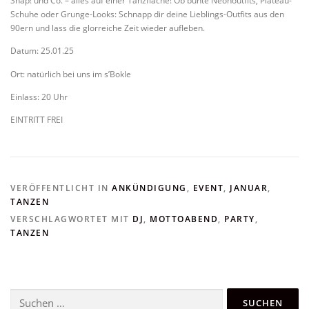
Snap! und Co. – alles auf einer Tanzfläche! Ob bunte Neonoutfits, Plateau-
Schuhe oder Grunge-Looks: Schnapp dir deine Lieblings-Outfits aus den
90ern und lass die glorreiche Zeit wieder aufleben.
Datum: 25.01.25
Ort: natürlich bei uns im s’Bokle
Einlass: 20 Uhr
EINTRITT FREI
VERÖFFENTLICHT IN
ANKÜNDIGUNG
,
EVENT
,
JANUAR
,
TANZEN
VERSCHLAGWORTET MIT
DJ
,
MOTTOABEND
,
PARTY
,
TANZEN
Suchen
nach: