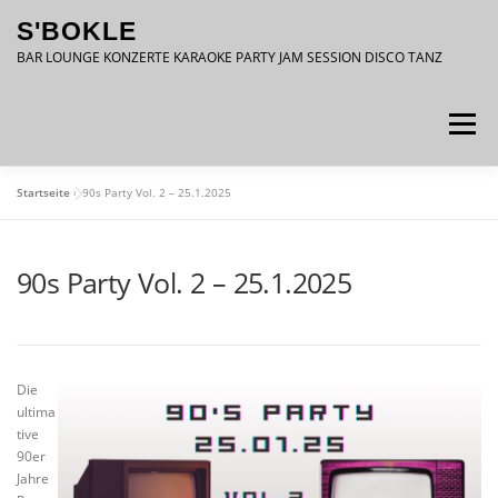
Zum
S'BOKLE
Inhalt
springen
BAR LOUNGE KONZERTE KARAOKE PARTY JAM SESSION DISCO TANZ
Menü
Startseite
»
90s Party Vol. 2 – 25.1.2025
DATENSCHUTZ
IMPRESSUM
90s Party Vol. 2 – 25.1.2025
Die
ultima
tive
90er
Jahre