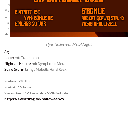
ten
Me
tal
ins
Bo
kle
.
Flyer Halloween Metal Night
Agi
tation
mit Trashmetal
Nightfall Empire
mit Symphonic Metal
Scale Storm
bringt Melodic Hard Rock.
Einlass: 20 Uhr
Eintritt 15 Euro
Vorverkauf 12 Euro plus VVK-Gebühr:
https://eventfrog.de/halloween25