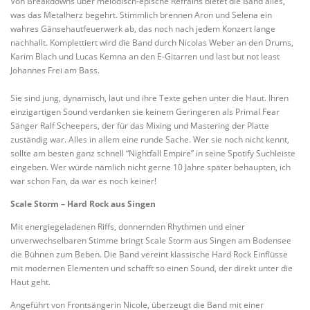
Von Breakdowns über melodisch-epische Refrains bietet die Band alles,
was das Metalherz begehrt. Stimmlich brennen Aron und Selena ein
wahres Gänsehautfeuerwerk ab, das noch nach jedem Konzert lange
nachhallt. Komplettiert wird die Band durch Nicolas Weber an den Drums,
Karim Blach und Lucas Kemna an den E-Gitarren und last but not least
Johannes Frei am Bass.
Sie sind jung, dynamisch, laut und ihre Texte gehen unter die Haut. Ihren
einzigartigen Sound verdanken sie keinem Geringeren als Primal Fear
Sänger Ralf Scheepers, der für das Mixing und Mastering der Platte
zuständig war. Alles in allem eine runde Sache. Wer sie noch nicht kennt,
sollte am besten ganz schnell “Nightfall Empire” in seine Spotify Suchleiste
eingeben. Wer würde nämlich nicht gerne 10 Jahre später behaupten, ich
war schon Fan, da war es noch keiner!
Scale Storm – Hard Rock aus Singen
Mit energiegeladenen Riffs, donnernden Rhythmen und einer
unverwechselbaren Stimme bringt Scale Storm aus Singen am Bodensee
die Bühnen zum Beben. Die Band vereint klassische Hard Rock Einflüsse
mit modernen Elementen und schafft so einen Sound, der direkt unter die
Haut geht.
Angeführt von Frontsängerin Nicole, überzeugt die Band mit einer