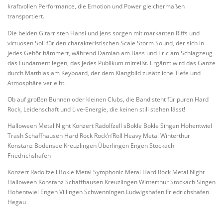
kraftvollen Performance, die Emotion und Power gleichermaßen
transportiert.
Die beiden Gitarristen Hansi und Jens sorgen mit markanten Riffs und
virtuosen Soli für den charakteristischen Scale Storm Sound, der sich in
jedes Gehör hämmert, während Damian am Bass und Eric am Schlagzeug
das Fundament legen, das jedes Publikum mitreißt. Ergänzt wird das Ganze
durch Matthias am Keyboard, der dem Klangbild zusätzliche Tiefe und
Atmosphäre verleiht.
Ob auf großen Bühnen oder kleinen Clubs, die Band steht für puren Hard
Rock, Leidenschaft und Live-Energie, die keinen still stehen lässt!
Halloween Metal Night Konzert Radolfzell sBokle Bokle Singen Hohentwiel
Trash Schaffhausen Hard Rock Rock’n’Roll Heavy Metal Winterthur
Konstanz Bodensee Kreuzlingen Überlingen Engen Stockach
Friedrichshafen
Konzert Radolfzell Bokle Metal Symphonic Metal Hard Rock Metal Night
Halloween Konstanz Schaffhausen Kreuzlingen Winterthur Stockach Singen
Hohentwiel Engen Villingen Schwenningen Ludwigshafen Friedrichshafen
Hegau