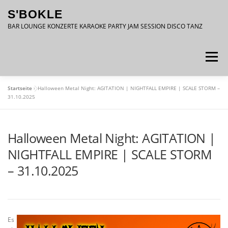
Zum
S'BOKLE
Inhalt
springen
BAR LOUNGE KONZERTE KARAOKE PARTY JAM SESSION DISCO TANZ
Menü
Startseite
»
Halloween Metal Night: AGITATION | NIGHTFALL EMPIRE | SCALE STORM –
DATENSCHUTZ
IMPRESSUM
31.10.2025
Halloween Metal Night: AGITATION |
NIGHTFALL EMPIRE | SCALE STORM
– 31.10.2025
Es