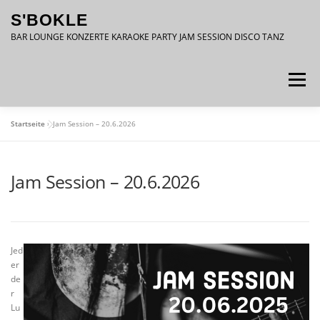
Zum
S'BOKLE
Inhalt
springen
BAR LOUNGE KONZERTE KARAOKE PARTY JAM SESSION DISCO TANZ
Menü
Startseite
»
Jam Session – 20.6.2026
DATENSCHUTZ
IMPRESSUM
Jam Session – 20.6.2026
Jed
er
de
r
Lu