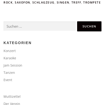
ROCK
,
SAXOFON
,
SCHLAGZEUG
,
SINGEN
,
TREFF
,
TROMPETE
Suchen
nach:
KATEGORIEN
Konzert
Karaoke
Jam Session
Tanzen
Event
Muttizettel
Der Verein