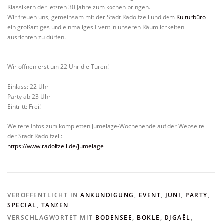
Klassikern der letzten 30 Jahre zum kochen bringen.
Wir freuen uns, gemeinsam mit der Stadt Radolfzell und dem
Kulturbüro
ein großartiges und einmaliges Event in unseren Räumlichkeiten
ausrichten zu dürfen.
Wir öffnen erst um 22 Uhr die Türen!
Einlass: 22 Uhr
Party ab 23 Uhr
Eintritt: Frei!
Weitere Infos zum kompletten Jumelage-Wochenende auf der Webseite
der Stadt Radolfzell:
https://www.radolfzell.de/jumelage
VERÖFFENTLICHT IN
ANKÜNDIGUNG
,
EVENT
,
JUNI
,
PARTY
,
SPECIAL
,
TANZEN
VERSCHLAGWORTET MIT
BODENSEE
,
BOKLE
,
DJGAËL
,