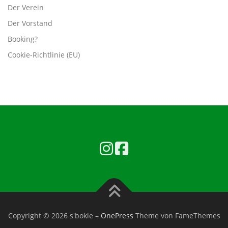
Der Verein
Der Vorstand
Booking?
Cookie-Richtlinie (EU)
Copyright © 2026 s'bokle
–
OnePress
Theme von FameThemes