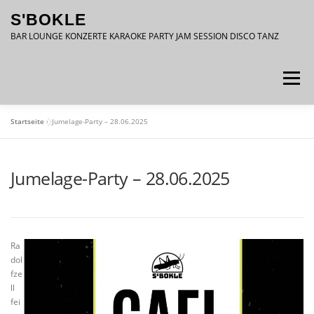
Zum
S'BOKLE
Inhalt
springen
BAR LOUNGE KONZERTE KARAOKE PARTY JAM SESSION DISCO TANZ
Menü
Startseite
»
Jumelage-Party – 28.06.2025
DATENSCHUTZ
IMPRESSUM
Jumelage-Party – 28.06.2025
Ra
dol
fze
ll
fei