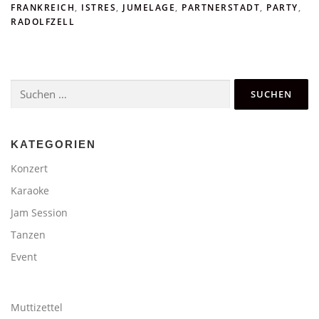
FRANKREICH
,
ISTRES
,
JUMELAGE
,
PARTNERSTADT
,
PARTY
,
RADOLFZELL
Suchen
nach:
KATEGORIEN
Konzert
Karaoke
Jam Session
Tanzen
Event
Muttizettel