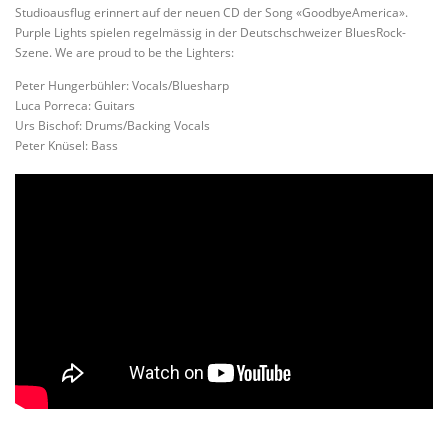
Studioausflug erinnert auf der neuen CD der Song «GoodbyeAmerica».
Purple Lights spielen regelmässig in der Deutschschweizer BluesRock-
Szene. We are proud to be the Lighters:
Peter Hungerbühler: Vocals/Bluesharp
Luca Porreca: Guitars
Urs Bischof: Drums/Backing Vocals
Peter Knüsel: Bass