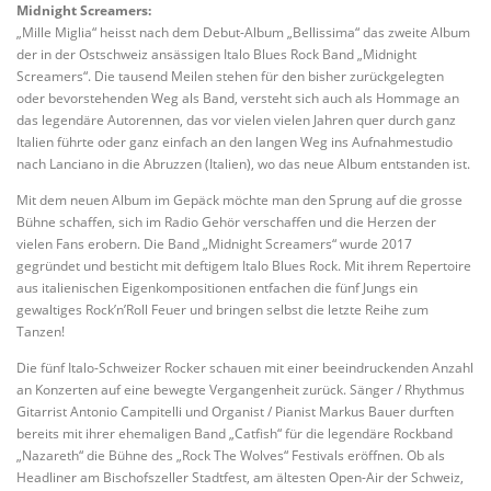
Midnight Screamers:
„Mille Miglia“ heisst nach dem Debut-Album „Bellissima“ das zweite Album
der in der Ostschweiz ansässigen Italo Blues Rock Band „Midnight
Screamers“. Die tausend Meilen stehen für den bisher zurückgelegten
oder bevorstehenden Weg als Band, versteht sich auch als Hommage an
das legendäre Autorennen, das vor vielen vielen Jahren quer durch ganz
Italien führte oder ganz einfach an den langen Weg ins Aufnahmestudio
nach Lanciano in die Abruzzen (Italien), wo das neue Album entstanden ist.
Mit dem neuen Album im Gepäck möchte man den Sprung auf die grosse
Bühne schaffen, sich im Radio Gehör verschaffen und die Herzen der
vielen Fans erobern. Die Band „Midnight Screamers“ wurde 2017
gegründet und besticht mit deftigem Italo Blues Rock. Mit ihrem Repertoire
aus italienischen Eigenkompositionen entfachen die fünf Jungs ein
gewaltiges Rock’n’Roll Feuer und bringen selbst die letzte Reihe zum
Tanzen!
Die fünf Italo-Schweizer Rocker schauen mit einer beeindruckenden Anzahl
an Konzerten auf eine bewegte Vergangenheit zurück. Sänger / Rhythmus
Gitarrist Antonio Campitelli und Organist / Pianist Markus Bauer durften
bereits mit ihrer ehemaligen Band „Catfish“ für die legendäre Rockband
„Nazareth“ die Bühne des „Rock The Wolves“ Festivals eröffnen. Ob als
Headliner am Bischofszeller Stadtfest, am ältesten Open-Air der Schweiz,