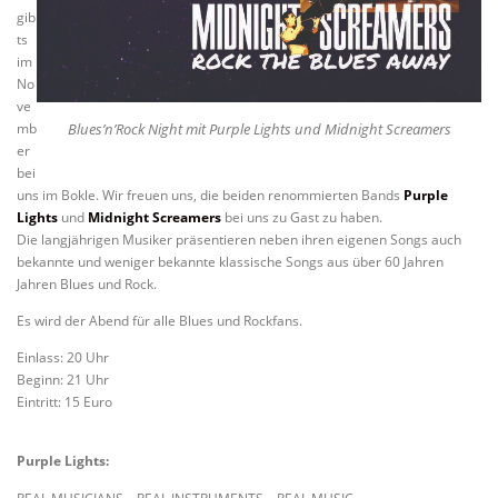
gib
ts
im
No
ve
mb
Blues’n’Rock Night mit Purple Lights und Midnight Screamers
er
bei
uns im Bokle. Wir freuen uns, die beiden renommierten Bands
Purple
Lights
und
Midnight Screamers
bei uns zu Gast zu haben.
Die langjährigen Musiker präsentieren neben ihren eigenen Songs auch
bekannte und weniger bekannte klassische Songs aus über 60 Jahren
Jahren Blues und Rock.
Es wird der Abend für alle Blues und Rockfans.
Einlass: 20 Uhr
Beginn: 21 Uhr
Eintritt: 15 Euro
Purple Lights: