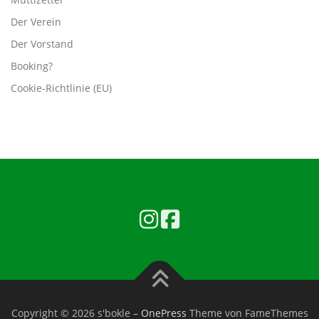
Der Verein
Der Vorstand
Booking?
Cookie-Richtlinie (EU)
Copyright © 2026 s'bokle
–
OnePress
Theme von FameThemes