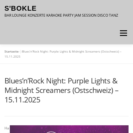
Zum
S'BOKLE
Inhalt
springen
BAR LOUNGE KONZERTE KARAOKE PARTY JAM SESSION DISCO TANZ
Menü
Startseite
»
Blues’n’Rock Night: Purple Lights & Midnight Screamers (Ostschweiz) –
DATENSCHUTZ
IMPRESSUM
15.11.2025
Blues’n’Rock Night: Purple Lights &
Midnight Screamers (Ostschweiz) –
15.11.2025
Ha