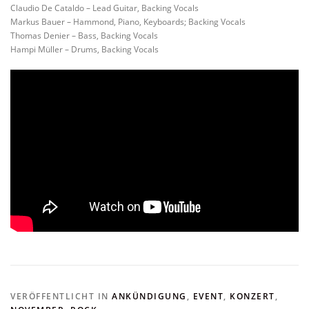
Claudio De Cataldo – Lead Guitar, Backing Vocals
Markus Bauer – Hammond, Piano, Keyboards; Backing Vocals
Thomas Denier – Bass, Backing Vocals
Hampi Müller – Drums, Backing Vocals
VERÖFFENTLICHT IN
ANKÜNDIGUNG
,
EVENT
,
KONZERT
,