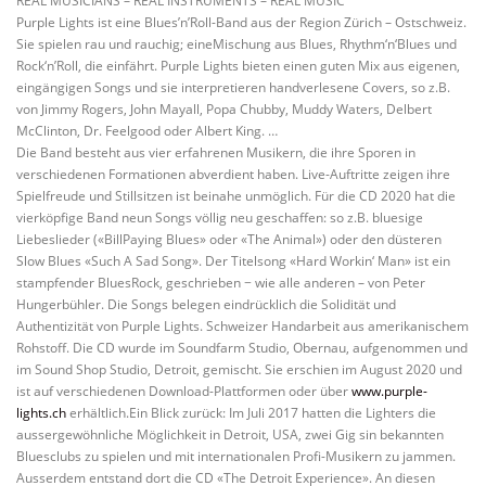
REAL MUSICIANS – REAL INSTRUMENTS – REAL MUSIC
Purple Lights ist eine Blues’n’Roll-Band aus der Region Zürich – Ostschweiz.
Sie spielen rau und rauchig; eineMischung aus Blues, Rhythm‘n‘Blues und
Rock‘n’Roll, die einfährt. Purple Lights bieten einen guten Mix aus eigenen,
eingängigen Songs und sie interpretieren handverlesene Covers, so z.B.
von Jimmy Rogers, John Mayall, Popa Chubby, Muddy Waters, Delbert
McClinton, Dr. Feelgood oder Albert King. …
Die Band besteht aus vier erfahrenen Musikern, die ihre Sporen in
verschiedenen Formationen abverdient haben. Live-Auftritte zeigen ihre
Spielfreude und Stillsitzen ist beinahe unmöglich. Für die CD 2020 hat die
vierköpfige Band neun Songs völlig neu geschaffen: so z.B. bluesige
Liebeslieder («BillPaying Blues» oder «The Animal») oder den düsteren
Slow Blues «Such A Sad Song». Der Titelsong «Hard Workin‘ Man» ist ein
stampfender BluesRock, geschrieben − wie alle anderen – von Peter
Hungerbühler. Die Songs belegen eindrücklich die Solidität und
Authentizität von Purple Lights. Schweizer Handarbeit aus amerikanischem
Rohstoff. Die CD wurde im Soundfarm Studio, Obernau, aufgenommen und
im Sound Shop Studio, Detroit, gemischt. Sie erschien im August 2020 und
ist auf verschiedenen Download-Plattformen oder über
www.purple-
lights.ch
erhältlich.Ein Blick zurück: Im Juli 2017 hatten die Lighters die
aussergewöhnliche Möglichkeit in Detroit, USA, zwei Gig sin bekannten
Bluesclubs zu spielen und mit internationalen Profi-Musikern zu jammen.
Ausserdem entstand dort die CD «The Detroit Experience». An diesen