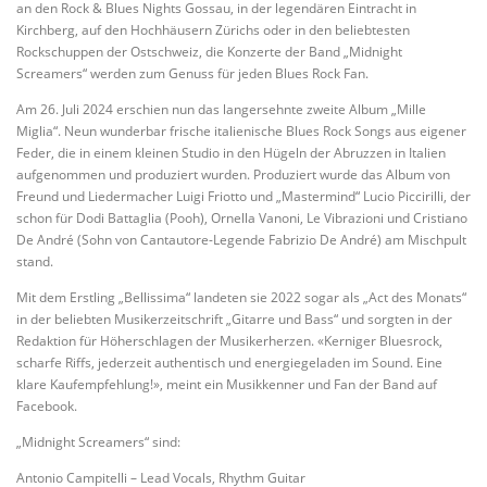
an den Rock & Blues Nights Gossau, in der legendären Eintracht in
Kirchberg, auf den Hochhäusern Zürichs oder in den beliebtesten
Rockschuppen der Ostschweiz, die Konzerte der Band „Midnight
Screamers“ werden zum Genuss für jeden Blues Rock Fan.
Am 26. Juli 2024 erschien nun das langersehnte zweite Album „Mille
Miglia“. Neun wunderbar frische italienische Blues Rock Songs aus eigener
Feder, die in einem kleinen Studio in den Hügeln der Abruzzen in Italien
aufgenommen und produziert wurden. Produziert wurde das Album von
Freund und Liedermacher Luigi Friotto und „Mastermind“ Lucio Piccirilli, der
schon für Dodi Battaglia (Pooh), Ornella Vanoni, Le Vibrazioni und Cristiano
De André (Sohn von Cantautore-Legende Fabrizio De André) am Mischpult
stand.
Mit dem Erstling „Bellissima“ landeten sie 2022 sogar als „Act des Monats“
in der beliebten Musikerzeitschrift „Gitarre und Bass“ und sorgten in der
Redaktion für Höherschlagen der Musikerherzen. «Kerniger Bluesrock,
scharfe Riffs, jederzeit authentisch und energiegeladen im Sound. Eine
klare Kaufempfehlung!», meint ein Musikkenner und Fan der Band auf
Facebook.
„Midnight Screamers“ sind:
Antonio Campitelli – Lead Vocals, Rhythm Guitar