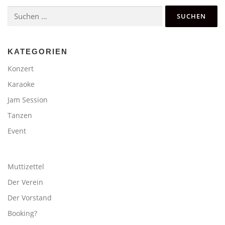
Suchen
nach:
KATEGORIEN
Konzert
Karaoke
Jam Session
Tanzen
Event
Muttizettel
Der Verein
Der Vorstand
Booking?