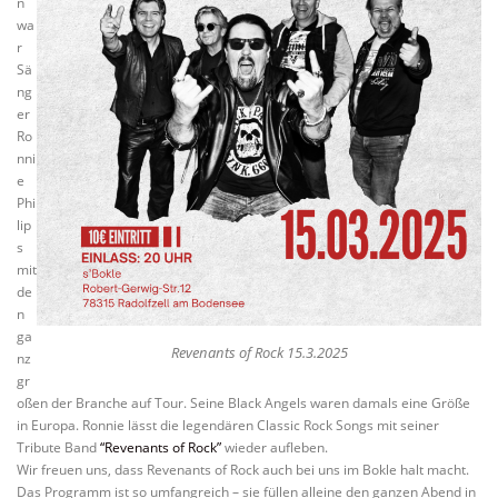
n
wa
r
Sä
ng
er
Ro
nni
e
Phi
lip
s
mit
de
n
ga
Revenants of Rock 15.3.2025
nz
gr
oßen der Branche auf Tour. Seine Black Angels waren damals eine Größe
in Europa. Ronnie lässt die legendären Classic Rock Songs mit seiner
Tribute Band
“Revenants of Rock”
wieder aufleben.
Wir freuen uns, dass Revenants of Rock auch bei uns im Bokle halt macht.
Das Programm ist so umfangreich – sie füllen alleine den ganzen Abend in