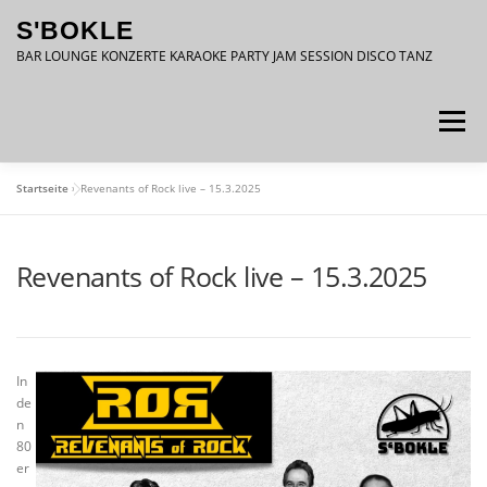
Zum
S'BOKLE
Inhalt
springen
BAR LOUNGE KONZERTE KARAOKE PARTY JAM SESSION DISCO TANZ
Menü
Startseite
»
Revenants of Rock live – 15.3.2025
DATENSCHUTZ
IMPRESSUM
Revenants of Rock live – 15.3.2025
In
de
n
80
er