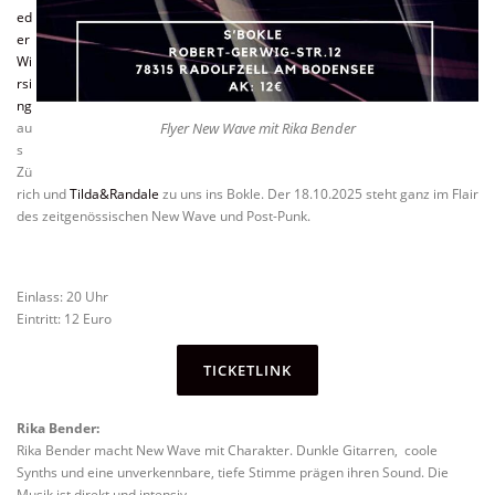
ed
er
Wi
rsi
ng
au
Flyer New Wave mit Rika Bender
s
Zü
rich und
Tilda&Randale
zu uns ins Bokle. Der 18.10.2025 steht ganz im Flair
des zeitgenössischen New Wave und Post-Punk.
Einlass: 20 Uhr
Eintritt: 12 Euro
TICKETLINK
Rika Bender:
Rika Bender macht New Wave mit Charakter. Dunkle Gitarren, coole
Synths und eine unverkennbare, tiefe Stimme prägen ihren Sound. Die
Musik ist direkt und intensiv.