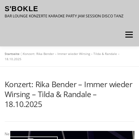
Zum
S'BOKLE
Inhalt
springen
BAR LOUNGE KONZERTE KARAOKE PARTY JAM SESSION DISCO TANZ
Menü
Startseite
»
Konzert: Rika Bender – Immer wieder Wirsing – Tilda & Randale –
DATENSCHUTZ
IMPRESSUM
18.10.2025
Konzert: Rika Bender – Immer wieder
Wirsing – Tilda & Randale –
18.10.2025
Ne