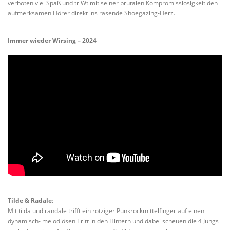
verboten viel Spaß und triWt mit seiner brutalen Kompromisslosigkeit den
aufmerksamen Hörer direkt ins rasende Shoegazing-Herz.
Immer wieder Wirsing – 2024
Tilde & Radale
:
Mit tilda und randale trifft ein rotziger Punkrockmittelfinger auf einen
dynamisch- melodiösen Tritt in den Hintern und dabei scheuen die 4 Jungs