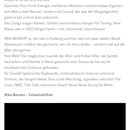
Zwischen Post-Punk-Energie und klaren Melodien entsteht etwas Eigenes –
kein Retro, kein Revival, sondern ein Sound, der aus der Vergangenheit
gelernt hat und im Jetzt ankommt.
Ihre Songs tragen Kanten, Gefühl und ein klares Gespür für Timing. New
Wave, wie er 2025 klingen kann – roh, emotional, entschlossen.
RIKA BENDER? Ja, die lebt in Freiburg und hat nach ein paar wilden Band-
Abenteuern endlich das gemacht, was ihr Herz wollte – nämlich voll auf die
80er abzugehen.
Ihre Welt? Die magischen Sounds der 80er und frühen 90er, wo Synths
herrschen und Nächte in Neon getaucht sind. Genau da hat sie ihr
musikalisches Zuhause gefunden.
Ihr Sound? Sphärische Keyboards, melancholische Gitarren und eine
Stimme, die hängen bleibt. Eine coole Mischung, irgendwo zwischen The
Cure, OMD, Talk Talk und einem Hauch Neue Neue Deutsche Welle.
Rika Bender – Schwindelfrei