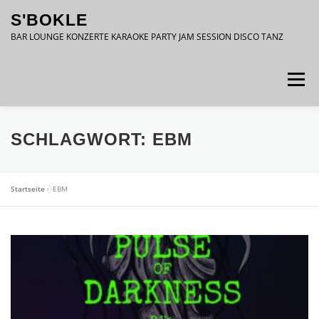
Zum
S'BOKLE
Inhalt
springen
BAR LOUNGE KONZERTE KARAOKE PARTY JAM SESSION DISCO TANZ
Menü
DATENSCHUTZ
IMPRESSUM
SCHLAGWORT:
EBM
Startseite
»
EBM