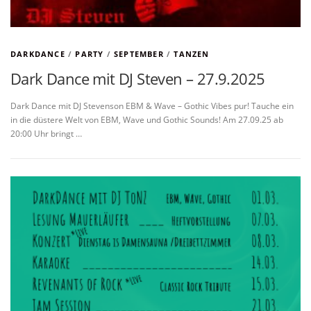
DARKDANCE
/
PARTY
/
SEPTEMBER
/
TANZEN
Dark Dance mit DJ Steven – 27.9.2025
Dark Dance mit DJ Stevenson EBM & Wave – Gothic Vibes pur! Tauche ein
in die düstere Welt von EBM, Wave und Gothic Sounds! Am 27.09.25 ab
20:00 Uhr bringt …