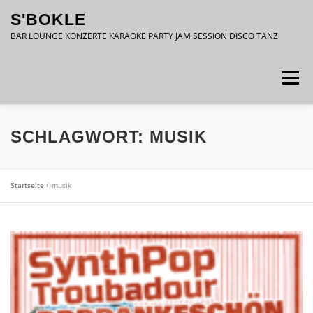
Zum
S'BOKLE
Inhalt
springen
BAR LOUNGE KONZERTE KARAOKE PARTY JAM SESSION DISCO TANZ
Menü
DATENSCHUTZ
IMPRESSUM
SCHLAGWORT:
MUSIK
Startseite
»
musik