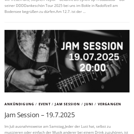
seiner DDDDankeschön Tour 2025 bei uns im Bokle in Radolfzell am
Bodensee begrüßen zu dürfen.Am 12.7. ist der …
ANKÜNDIGUNG
/
EVENT
/
JAM SESSION
/
JUNI
/
VERGANGEN
Jam Session – 19.7.2025
Im Juli ausnahmsweise am Samstag,Jeder der Lust hat, selbst zu
musizieren oder einfach der Musik anderer bei einem Drink zuzuhören, ist