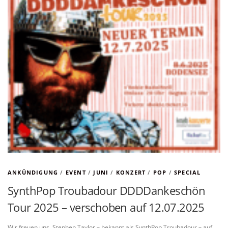
ANKÜNDIGUNG
/
EVENT
/
JUNI
/
KONZERT
/
POP
/
SPECIAL
SynthPop Troubadour DDDDankeschön
Tour 2025 – verschoben auf 12.07.2025
Wir freuen uns, Stephen Taylor – bekannt als SynthPop Troubadour – auf