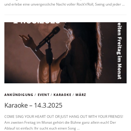
und erlebe eine unvergessliche Nacht voller Rock’n’Roll, Swing und jeder …
ANKÜNDIGUNG
/
EVENT
/
KARAOKE
/
MÄRZ
Karaoke – 14.3.2025
COME SING YOUR HEART OUT OR JUST HANG OUT WITH YOUR FRIENDS!
Am zweiten Freitag im Monat gehört die Bühne ganz allein euch! Der
Ablauf ist einfach: Ihr sucht euch einen Song …