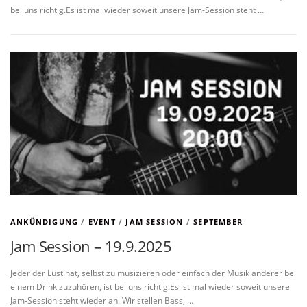
bei uns richtig.Es ist mal wieder soweit unsere Jam-Session steht …
ANKÜNDIGUNG
/
EVENT
/
JAM SESSION
/
SEPTEMBER
Jam Session – 19.9.2025
Jeder der Lust hat, selbst zu musizieren oder einfach der Musik anderer bei
einem Drink zuzuhören, ist bei uns richtig.Es ist mal wieder soweit unsere
Jam-Session steht wieder an. Wir stellen Bass, …