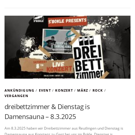
ANKÜNDIGUNG
/
EVENT
/
KONZERT
/
MÄRZ
/
ROCK
/
VERGANGEN
dreibettzimmer & Dienstag is
Damensauna – 8.3.2025
Am 8.3.2025 haben wir Dreibettzimmer aus Reutlingen und Dienstag is
Damensauna aus Konstanz zu Gast bei uns im Bokle. Dienstag is