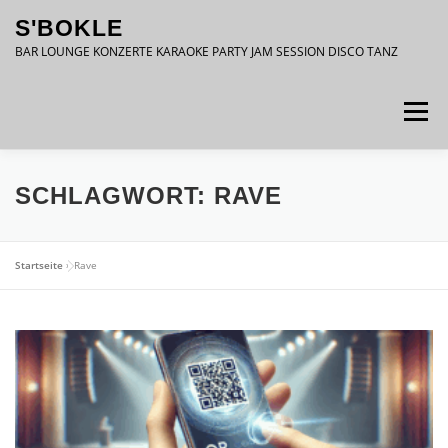
Zum
S'BOKLE
Inhalt
springen
BAR LOUNGE KONZERTE KARAOKE PARTY JAM SESSION DISCO TANZ
Menü
DATENSCHUTZ
IMPRESSUM
SCHLAGWORT:
RAVE
Startseite
»
Rave