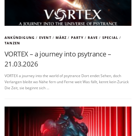
ANKÜNDIGUNG
/
EVENT
/
MÄRZ
/
PARTY
/
RAVE
/
SPECIAL
/
TANZEN
VORTEX – a journey into psytrance –
21.03.2026
VORTEX a journey into the world of psytrance Dort endet Sehen, doch
Verlangen bleibt wo Nähe fern und Ferne weit Was fällt, kennt kein Zurück
Die Zeit, sie beginnt sich …