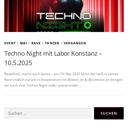
EVENT
/
MAI
/
RAVE
/
TANZEN
/
VERGANGEN
Techno Night mit Labor Konstanz –
10.5.2025
Radolfzell, macht euch bereit – am 10. Mai 2025 kehrt der heiß ersehnte
Rave endlich zurück! In Kooperation mit @labor_kn & @contrast_kn bringen
wir euch eine Techno Night voller pulsierender …
Suchen
nach: