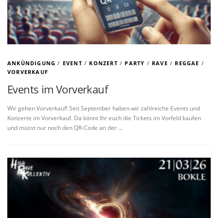
ANKÜNDIGUNG
/
EVENT
/
KONZERT
/
PARTY
/
RAVE
/
REGGAE
/
VORVERKAUF
Events im Vorverkauf
Wir gehen Vorverkauf! Seit September haben wir zahlreiche Events und
Konzerte im Vorverkauf. Da könnt Ihr euch die Tickets im Vorfeld kaufen
und müsst nur noch den QR-Code an der …