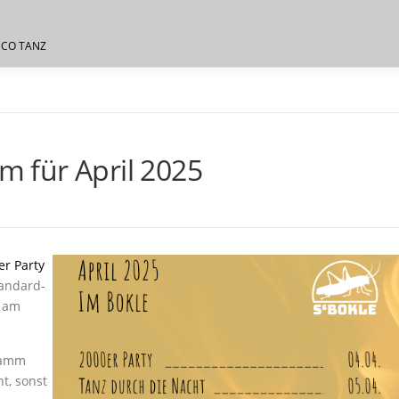
SCO TANZ
 für April 2025
r Party
tandard-
n am
ramm
ht, sonst