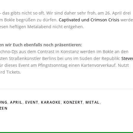
das gibts nicht so oft. Wir sind daher sehr froh, am 26. April drei
im Bokle begrüßen zu dürfen.
Captivated und Crimson Crisis
werd
diesen heftigen Metalabend nicht entgehen.
en wir Euch ebenfalls noch präsentieren:
chno-DJs aus dem Contrast in Konstanz werden im Bokle an den
sten Straßenkünstler Berlins bei uns im Süden der Republik:
Steve
ür dieses Event am Pfingstsonntag einen Kartenvorverkauf. Nutzt
rd Tickets.
UNG
,
APRIL
,
EVENT
,
KARAOKE
,
KONZERT
,
METAL
,
ZEN