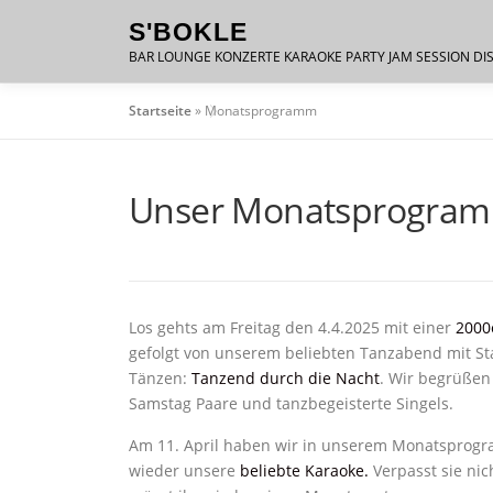
Zum
S'BOKLE
Inhalt
BAR LOUNGE KONZERTE KARAOKE PARTY JAM SESSION DI
springen
Startseite
»
Monatsprogramm
Unser Monatsprogramm
Los gehts am Freitag den 4.4.2025 mit einer
2000e
gefolgt von unserem beliebten Tanzabend mit S
Tänzen:
Tanzend durch die Nacht
. Wir begrüße
Samstag Paare und tanzbegeisterte Singels.
Am 11. April haben wir in unserem Monatsprog
wieder unsere
beliebte Karaoke.
Verpasst sie nic