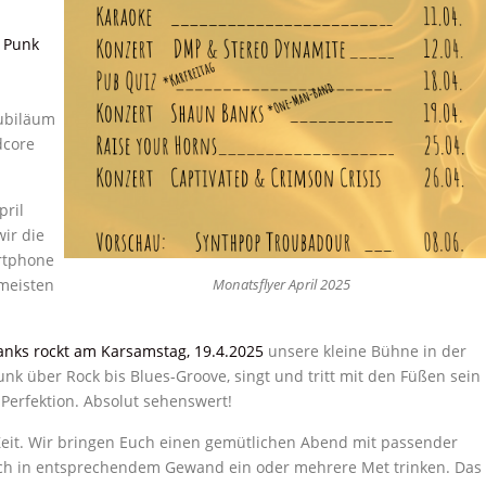
n
Punk
jubiläum
dcore
pril
ir die
rtphone
 meisten
Monatsflyer April 2025
nks rockt am Karsamstag, 19.4.2025
unsere kleine Bühne in der
nk über Rock bis Blues-Groove, singt und tritt mit den Füßen sein
 Perfektion. Absolut sehenswert!
 Zeit. Wir bringen Euch einen gemütlichen Abend mit passender
auch in entsprechendem Gewand ein oder mehrere Met trinken. Das