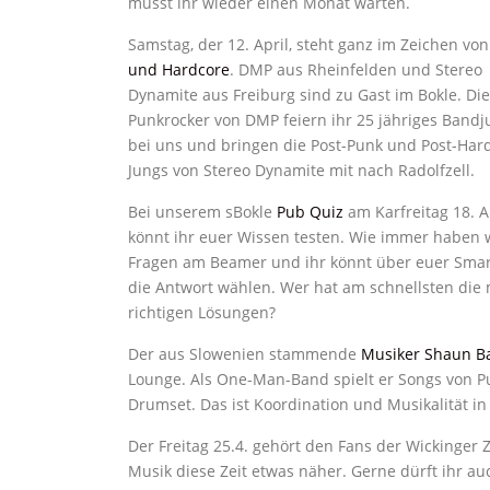
müsst ihr wieder einen Monat warten.
Samstag, der 12. April, steht ganz im Zeichen vo
und Hardcore
. DMP aus Rheinfelden und Stereo
Dynamite aus Freiburg sind zu Gast im Bokle. Die
Punkrocker von DMP feiern ihr 25 jähriges Band
bei uns und bringen die Post-Punk und Post-Har
Jungs von Stereo Dynamite mit nach Radolfzell.
Bei unserem sBokle
Pub Quiz
am Karfreitag 18. A
könnt ihr euer Wissen testen. Wie immer haben w
Fragen am Beamer und ihr könnt über euer Sma
die Antwort wählen. Wer hat am schnellsten die
richtigen Lösungen?
Der aus Slowenien stammende
Musiker Shaun Ba
Lounge. Als One-Man-Band spielt er Songs von Pu
Drumset. Das ist Koordination und Musikalität in
Der Freitag 25.4. gehört den Fans der Wickinger
Musik diese Zeit etwas näher. Gerne dürft ihr 