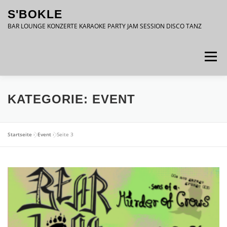
Zum
S'BOKLE
Inhalt
springen
BAR LOUNGE KONZERTE KARAOKE PARTY JAM SESSION DISCO TANZ
Menü
DATENSCHUTZ
IMPRESSUM
KATEGORIE:
EVENT
Startseite
»
Event
»
Seite 3