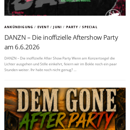
ANKÜNDIGUNG
/
EVENT
/
JUNI
/
PARTY
/
SPECIAL
DANZN – Die inoffizielle Aftershow Party
am 6.6.2026
DANZN – Die inoffizielle After Show Party Wenn am Konzertsegel die
Lichter ausgehen und Stille einkehrt, feiern wir im Bokle noch ein paar
Stunden weiter. Ihr habt noch nicht genug? …