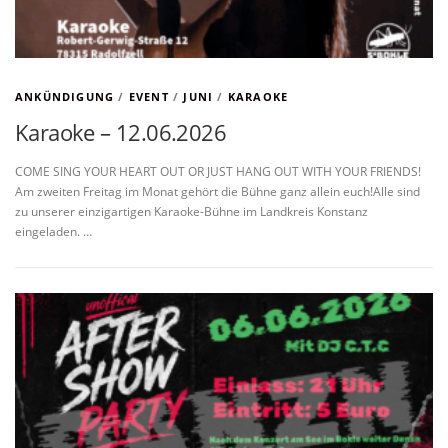
ANKÜNDIGUNG
/
EVENT
/
JUNI
/
KARAOKE
Karaoke – 12.06.2026
COME SING YOUR HEART OUT OR JUST HANG OUT WITH YOUR FRIENDS!
Am zweiten Freitag im Monat gehört die Bühne ganz allein euch!Alle sind
zu unserer einzigartigen Karaoke-Bühne im Landkreis Konstanz
eingeladen. …