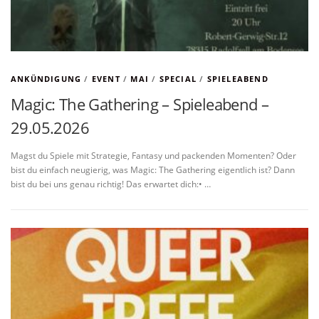
ANKÜNDIGUNG
/
EVENT
/
MAI
/
SPECIAL
/
SPIELEABEND
Magic: The Gathering – Spieleabend –
29.05.2026
Magst du Spiele mit Strategie, Fantasy und packenden Momenten? Oder
bist du einfach neugierig, was Magic: The Gathering eigentlich ist? Dann
bist du bei uns genau richtig! Das erwartet dich:• …