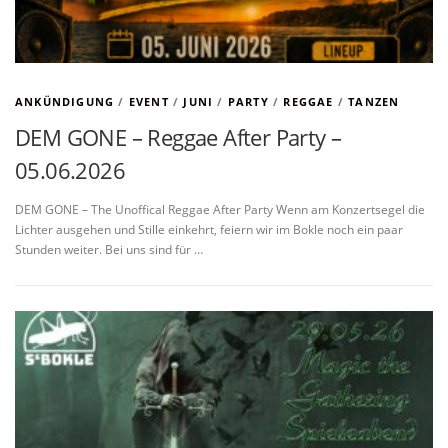
ANKÜNDIGUNG
/
EVENT
/
JUNI
/
PARTY
/
REGGAE
/
TANZEN
DEM GONE – Reggae After Party –
05.06.2026
DEM GONE – The Unoffical Reggae After Party Wenn am Konzertsegel die
Lichter ausgehen und Stille einkehrt, feiern wir im Bokle noch ein paar
Stunden weiter. Bei uns sind für …