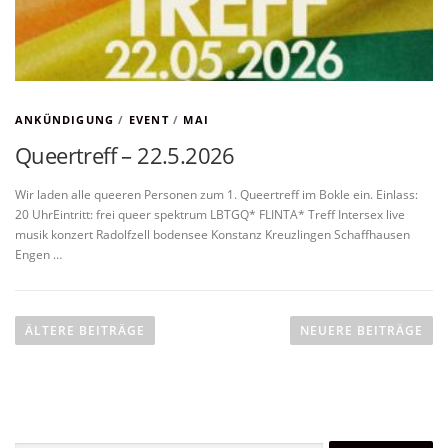
ANKÜNDIGUNG
/
EVENT
/
MAI
Queertreff – 22.5.2026
Wir laden alle queeren Personen zum 1. Queertreff im Bokle ein. Einlass:
20 UhrEintritt: frei queer spektrum LBTGQ* FLINTA* Treff Intersex live
musik konzert Radolfzell bodensee Konstanz Kreuzlingen Schaffhausen
Engen …
B
e
ÄLTERE BEITRÄGE
NEUERE BEITRÄGE
i
t
r
a