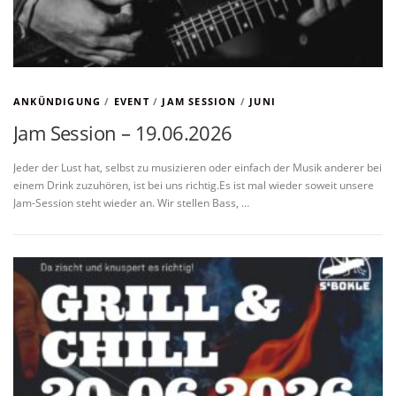
ANKÜNDIGUNG
/
EVENT
/
JAM SESSION
/
JUNI
Jam Session – 19.06.2026
Jeder der Lust hat, selbst zu musizieren oder einfach der Musik anderer bei
einem Drink zuzuhören, ist bei uns richtig.Es ist mal wieder soweit unsere
Jam-Session steht wieder an. Wir stellen Bass, …