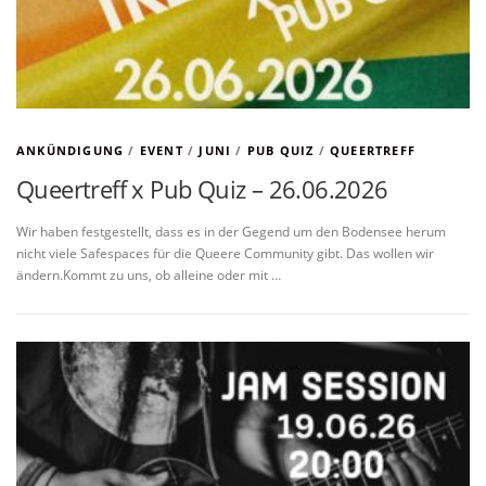
ANKÜNDIGUNG
/
EVENT
/
JUNI
/
PUB QUIZ
/
QUEERTREFF
Queertreff x Pub Quiz – 26.06.2026
Wir haben festgestellt, dass es in der Gegend um den Bodensee herum
nicht viele Safespaces für die Queere Community gibt. Das wollen wir
ändern.Kommt zu uns, ob alleine oder mit …