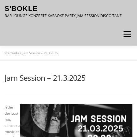
Zum
S'BOKLE
Inhalt
springen
BAR LOUNGE KONZERTE KARAOKE PARTY JAM SESSION DISCO TANZ
Menü
Startseite
»
Jam Session – 21.3.2025
DATENSCHUTZ
IMPRESSUM
Jam Session – 21.3.2025
Jeder
der Lust
hat,
selbst zu
musizier