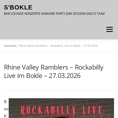
Zum
S'BOKLE
Inhalt
springen
BAR LOUNGE KONZERTE KARAOKE PARTY JAM SESSION DISCO TANZ
Menü
Startseite
»
Rhine Valley Ramblers – Rockabilly Live im Bokle – 27.03.2026
DATENSCHUTZ
IMPRESSUM
Rhine Valley Ramblers – Rockabilly
Live im Bokle – 27.03.2026
R
oc
k’