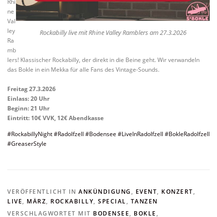
Rhi
ne
Val
ley
Rockabilly live mit Rhine Valley Ramblers am 27.3.2026
Ra
mb
lers! Klassischer Rockabilly, der direkt in die Beine geht. Wir verwandeln
das Bokle in ein Mekka für alle Fans des Vintage-Sounds.
Freitag 27.3.2026
Einlass: 20 Uhr
Beginn: 21 Uhr
Eintritt: 10€ VVK, 12€ Abendkasse
#RockabillyNight
#Radolfzell
#Bodensee
#LiveInRadolfzell
#BokleRadolfzell
#GreaserStyle
VERÖFFENTLICHT IN
ANKÜNDIGUNG
,
EVENT
,
KONZERT
,
LIVE
,
MÄRZ
,
ROCKABILLY
,
SPECIAL
,
TANZEN
VERSCHLAGWORTET MIT
BODENSEE
,
BOKLE
,