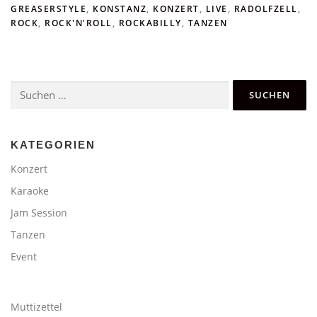
GREASERSTYLE
,
KONSTANZ
,
KONZERT
,
LIVE
,
RADOLFZELL
,
ROCK
,
ROCK'N'ROLL
,
ROCKABILLY
,
TANZEN
Suchen
nach:
KATEGORIEN
Konzert
Karaoke
Jam Session
Tanzen
Event
Muttizettel